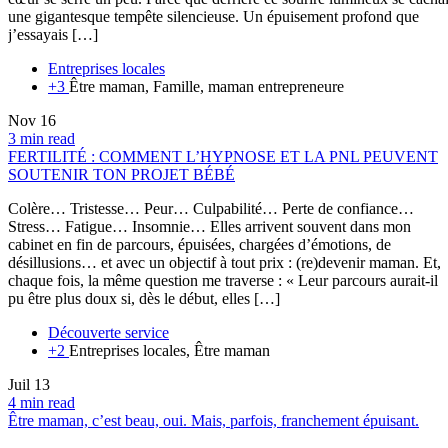
une gigantesque tempête silencieuse. Un épuisement profond que
j’essayais […]
Entreprises locales
+3
Être maman, Famille, maman entrepreneure
Nov
16
3 min read
FERTILITÉ : COMMENT L’HYPNOSE ET LA PNL PEUVENT
SOUTENIR TON PROJET BÉBÉ
Colère… Tristesse… Peur… Culpabilité… Perte de confiance…
Stress… Fatigue… Insomnie… Elles arrivent souvent dans mon
cabinet en fin de parcours, épuisées, chargées d’émotions, de
désillusions… et avec un objectif à tout prix : (re)devenir maman. Et,
chaque fois, la même question me traverse : « Leur parcours aurait-il
pu être plus doux si, dès le début, elles […]
Découverte service
+2
Entreprises locales, Être maman
Juil
13
4 min read
Être maman, c’est beau, oui. Mais, parfois, franchement épuisant.