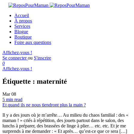
Accueil
À propos
Services
Blogue
Boutique
Foire aux questions
Affichez-vous !
Se connecter
ou
S'inscrire
0
Affichez-vous !
Étiquette :
maternité
Mar
08
5 min read
Et quand ils ne nous tiendront plus la main ?
Il y a des jours où je m’arrête… Au milieu du chaos familial : des «
maman ! » criés à répétition, des jouets partout dans le salon, des
lunchs à préparer, des brassées de linge à plier… etc. etc. Et je me
surprends à me demander : « Et après… qu’est-ce que ce sera […]