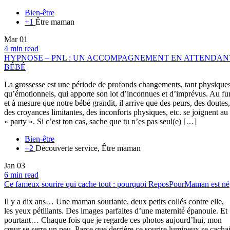
Bien-être
+1
Être maman
Mar
01
4 min read
HYPNOSE – PNL : UN ACCOMPAGNEMENT EN ATTENDAN
BÉBÉ
La grossesse est une période de profonds changements, tant physique
qu’émotionnels, qui apporte son lot d’inconnues et d’imprévus. Au fu
et à mesure que notre bébé grandit, il arrive que des peurs, des doutes,
des croyances limitantes, des inconforts physiques, etc. se joignent au
« party ». Si c’est ton cas, sache que tu n’es pas seul(e) […]
Bien-être
+2
Découverte service, Être maman
Jan
03
6 min read
Ce fameux sourire qui cache tout : pourquoi ReposPourMaman est né
Il y a dix ans… Une maman souriante, deux petits collés contre elle,
les yeux pétillants. Des images parfaites d’une maternité épanouie. Et
pourtant… Chaque fois que je regarde ces photos aujourd’hui, mon
cœur se serre un peu. Parce que derrière ce sourire lumineux se cachai