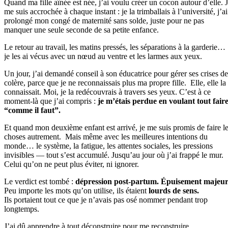
Quand ma fille aînée est née, j’ai voulu créer un cocon autour d’elle. 
me suis accrochée à chaque instant : je la trimballais à l’université, j’ai
prolongé mon congé de maternité sans solde, juste pour ne pas
manquer une seule seconde de sa petite enfance.
Le retour au travail, les matins pressés, les séparations à la garderie…
je les ai vécus avec un nœud au ventre et les larmes aux yeux.
Un jour, j’ai demandé conseil à son éducatrice pour gérer ses crises de
colère, parce que je ne reconnaissais plus ma propre fille.
Elle, elle la
connaissait.
Moi, je la redécouvrais à travers ses yeux.
C’est à ce
moment-là que j’ai compris :
je m’étais perdue en voulant tout fair
“comme il faut”.
Et quand mon deuxième enfant est arrivé, je me suis promis de faire l
choses autrement. Mais même avec les meilleures intentions du
monde… le système, la fatigue, les attentes sociales, les pressions
invisibles — tout s’est accumulé.
Jusqu’au jour où j’ai frappé le mur.
Celui qu’on ne peut plus éviter, ni ignorer.
Le verdict est tombé :
dépression post-partum. Épuisement majeur
Peu importe les mots qu’on utilise, ils étaient
lourds de sens.
Ils portaient tout ce que je n’avais pas osé nommer pendant trop
longtemps.
J’ai dû apprendre à tout déconstruire pour me reconstruire.