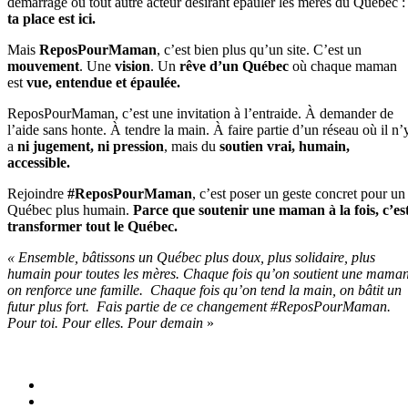
démarrage ou tout autre acteur désirant épauler les mères du Québec :
ta place est ici.
Mais
ReposPourMaman
, c’est bien plus qu’un site.
C’est un
mouvement
.
Une
vision
.
Un
rêve d’un Québec
où chaque maman
est
vue, entendue et épaulée.
ReposPourMaman, c’est une invitation à l’entraide.
À demander de
l’aide sans honte.
À tendre la main.
À faire partie d’un réseau où il n’
a
ni jugement, ni pression
, mais du
soutien vrai, humain,
accessible.
Rejoindre
#ReposPourMaman
, c’est poser un geste concret pour un
Québec plus humain.
Parce que soutenir une maman à la fois, c’es
transformer tout le Québec.
«
Ensemble, bâtissons un Québec plus doux, plus solidaire, plus
humain pour toutes les mères.
Chaque fois qu’on soutient une maman
on renforce une famille.
Chaque fois qu’on tend la main, on bâtit un
futur plus fort.
Fais partie de ce changement #ReposPourMaman.
Pour toi. Pour elles. Pour demain
»