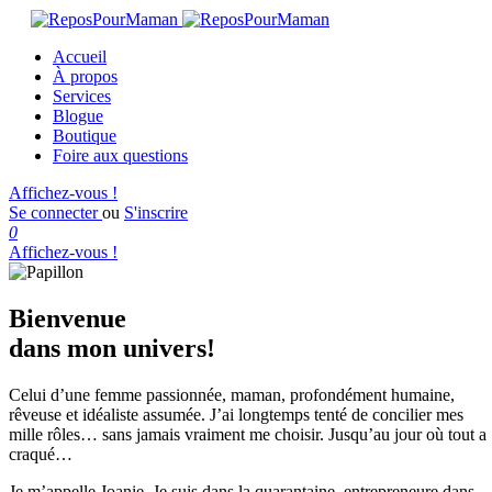
Accueil
À propos
Services
Blogue
Boutique
Foire aux questions
Affichez-vous !
Se connecter
ou
S'inscrire
0
Affichez-vous !
Bienvenue
dans mon univers!
Celui d’une femme passionnée, maman, profondément humaine,
rêveuse et idéaliste assumée.
J’ai longtemps tenté de concilier mes
mille rôles… sans jamais vraiment me choisir.
Jusqu’au jour où tout a
craqué…
Je m’appelle
Joanie
. Je suis dans la quarantaine, entrepreneure dans