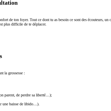
ultation
nfort de ton foyer. Tout ce dont tu as besoin ce sont des écouteurs, un o
st plus difficile de te déplacer.
s
t la grossesse :
on parent, de perdre sa liberté…);
oir une baisse de libido…).