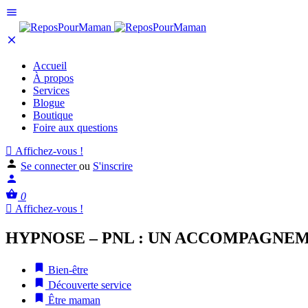
Accueil
À propos
Services
Blogue
Boutique
Foire aux questions
Affichez-vous !
Se connecter
ou
S'inscrire
0
Affichez-vous !
HYPNOSE – PNL : UN ACCOMPAGNE
Bien-être
Découverte service
Être maman