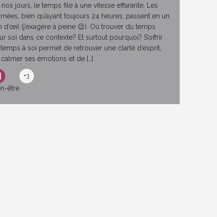
nos jours, le temps file à une vitesse effarante. Les
urnées, bien qu’ayant toujours 24 heures, passent en un
n d’œil (j’exagère à peine 😉). Où trouver du temps
ur soi dans ce contexte? Et surtout pourquoi? S’offrir
 temps à soi permet de retrouver une clarté d’esprit,
 calmer ses émotions et de […]
+3
en-être