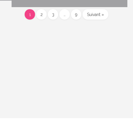
1
2
3
…
9
Suivant »