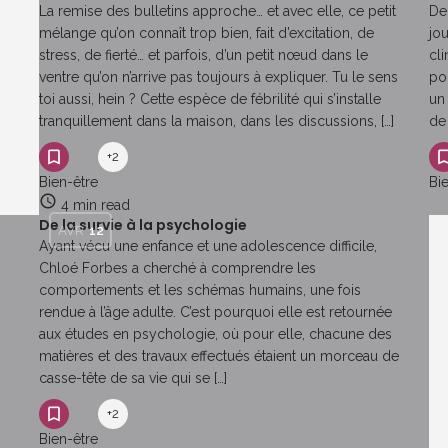
La remise des bulletins approche… et avec elle, ce petit
De 
mélange qu’on connaît trop bien, fait d’excitation, de
jo
stress, de fierté… et parfois, d’un petit nœud dans le
cli
ventre qu’on n’arrive pas toujours à expliquer. Tu le sens
po
toi aussi, hein ? Cette espèce de fébrilité qui s’installe
un
tranquillement dans la maison, dans les discussions, […]
de
+2
Bien-être
Bi
4 min read
De la survie à la psychologie
AVR
12
?
Ayant vécu une enfance et une adolescence difficile,
Chloé Forbes a cherché à comprendre les
comportements et les schémas humains, une fois
rendue à l’âge adulte. C’est pourquoi elle est retournée
aux études en psychologie, où pour elle, chacune des
matières et des travaux effectués étaient un morceau de
casse-tête de sa vie qui se […]
+2
Bien-être