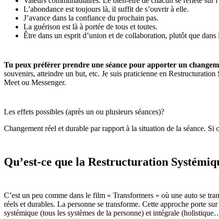
Valeurs communautaires. Le bien-être de chacun se reflète sur l
L’abondance est toujours là, il suffit de s’ouvrir à elle.
J’avance dans la confiance du prochain pas.
La guérison est là à portée de tous et toutes.
Être dans un esprit d’union et de collaboration, plutôt que dans
Tu peux préférer prendre une séance pour apporter un changem
souvenirs, atteindre un but, etc. Je suis praticienne en Restructuratio
Meet ou Messenger.
Les effets possibles (après un ou plusieurs séances)?
Changement réel et durable par rapport à la situation de la séance. Si 
Qu’est-ce que la Restructuration Systémiq
C’est un peu comme dans le film « Transformers » où une auto se tran
réels et durables. La personne se transforme. Cette approche porte su
systémique (tous les systèmes de la personne) et intégrale (holistique