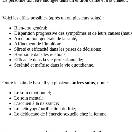
La personne doit être allongée dans un endroit calme et à la chaleur.
Voici les effets possibles (après un ou plusieurs soins) :
Bien-être général;
Disparition progressive des symptômes et de leurs causes (maux 
Amélioration générale de la santé;
Affinement de l’intuition;
Sûreté et efficacité dans les prises de décisions;
Harmonie dans les relations;
Efficacité dans la vie professionnelle;
Sérénité et maîtrise dans la vie quotidienne.
Outre le soin de base, il y a plusieurs
autres soins
, dont :
Le soin émotionnel;
Le soin mental;
L’accueil à la naissance;
Le nettoyage/purification du foie;
Le déblocage de l’énergie sexuelle chez la femme.