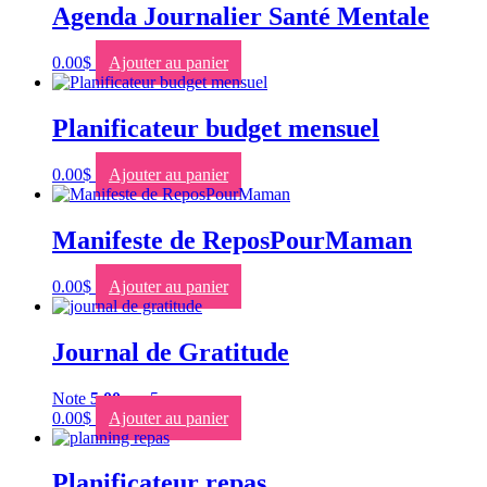
Agenda Journalier Santé Mentale
0.00
$
Ajouter au panier
Planificateur budget mensuel
0.00
$
Ajouter au panier
Manifeste de ReposPourMaman
0.00
$
Ajouter au panier
Journal de Gratitude
Note
5.00
sur 5
0.00
$
Ajouter au panier
Planificateur repas