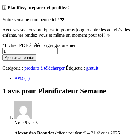
🗓️
Planifiez, préparez et profitez !
Votre semaine commence ici ! 💖
Avec ses sections pratiques, tu pourras jongler entre les activités des
enfants, tes rendez-vous et même un moment pour toi ! ✨
*Fichier PDF à télécharger gratuitement
quantité
de
Ajouter au panier
Planificateur
Semaine
Catégorie :
produits à télécharger
Étiquette :
gratuit
Avis (1)
1 avis pour
Planificateur Semaine
Note
5
sur 5
Alexandra Beaudet
(client confirmé)
–
21 février 2025