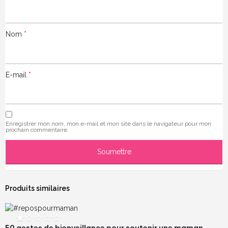
Nom
*
E-mail
*
Enregistrer mon nom, mon e-mail et mon site dans le navigateur pour mon
prochain commentaire.
Produits similaires
50 gestes de bienveillance pour soutenir une maman