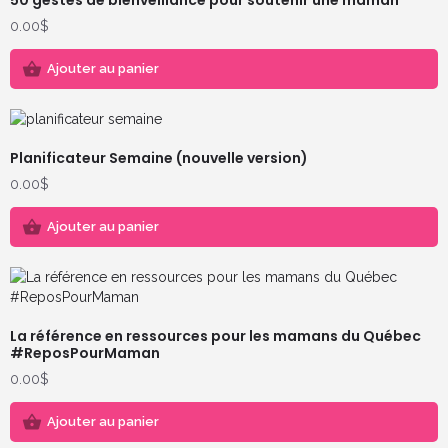
Note
1.00
0.00
$
sur
5
Ajouter au panier
Planificateur Semaine (nouvelle version)
0.00
$
Ajouter au panier
La référence en ressources pour les mamans du Québec
#ReposPourMaman
0.00
$
Ajouter au panier