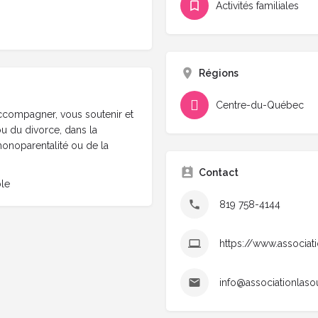
Activités familiales
Régions
Centre-du-Québec
ccompagner, vous soutenir et
u du divorce, dans la
 monoparentalité ou de la
Contact
ble
819 758-4144
https://www.associa
info@associationlas