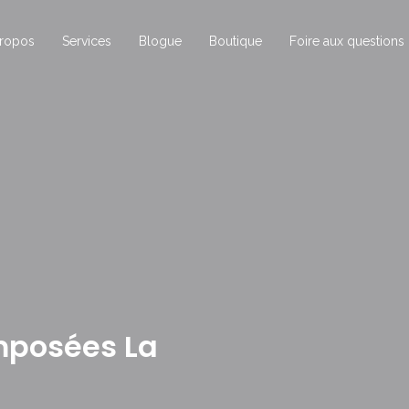
ropos
Services
Blogue
Boutique
Foire aux questions
mposées La