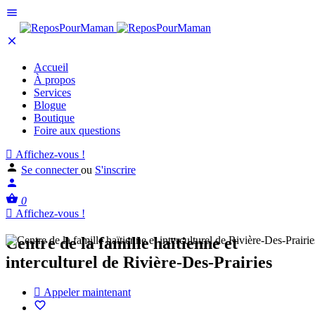
Accueil
À propos
Services
Blogue
Boutique
Foire aux questions
Affichez-vous !
Se connecter
ou
S'inscrire
0
Affichez-vous !
Centre de la famille haïtienne et
interculturel de Rivière-Des-Prairies
Appeler maintenant