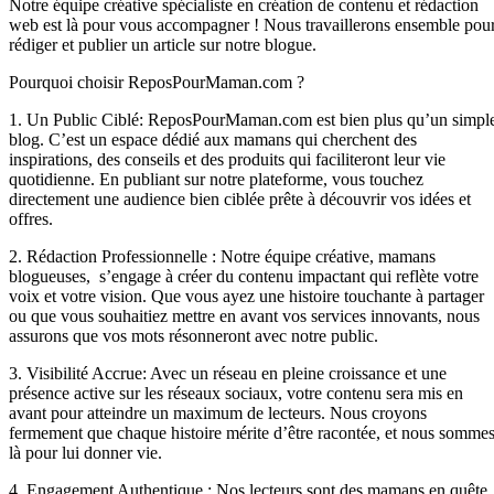
Notre équipe créative spécialiste en création de contenu et rédaction
web est là pour vous accompagner ! Nous travaillerons ensemble pou
rédiger et publier un article sur notre blogue.
Pourquoi choisir ReposPourMaman.com ?
1. Un Public Ciblé: ReposPourMaman.com est bien plus qu’un simpl
blog. C’est un espace dédié aux mamans qui cherchent des
inspirations, des conseils et des produits qui faciliteront leur vie
quotidienne. En publiant sur notre plateforme, vous touchez
directement une audience bien ciblée prête à découvrir vos idées et
offres.
2. Rédaction Professionnelle : Notre équipe créative, mamans
blogueuses, s’engage à créer du contenu impactant qui reflète votre
voix et votre vision. Que vous ayez une histoire touchante à partager
ou que vous souhaitiez mettre en avant vos services innovants, nous
assurons que vos mots résonneront avec notre public.
3. Visibilité Accrue: Avec un réseau en pleine croissance et une
présence active sur les réseaux sociaux, votre contenu sera mis en
avant pour atteindre un maximum de lecteurs. Nous croyons
fermement que chaque histoire mérite d’être racontée, et nous somme
là pour lui donner vie.
4. Engagement Authentique : Nos lecteurs sont des mamans en quête