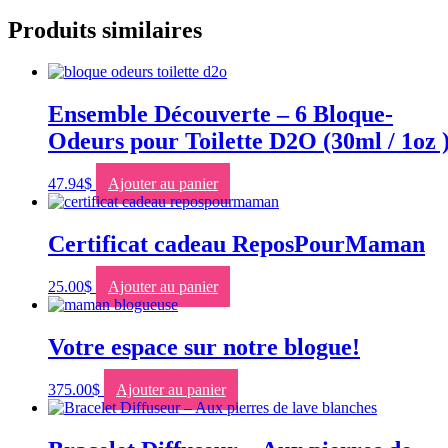
Produits similaires
Ensemble Découverte – 6 Bloque-
Odeurs pour Toilette D2O (30ml / 1oz 
47.94
$
Ajouter au panier
Certificat cadeau ReposPourMaman
25.00
$
Ajouter au panier
Votre espace sur notre blogue!
375.00
$
Ajouter au panier