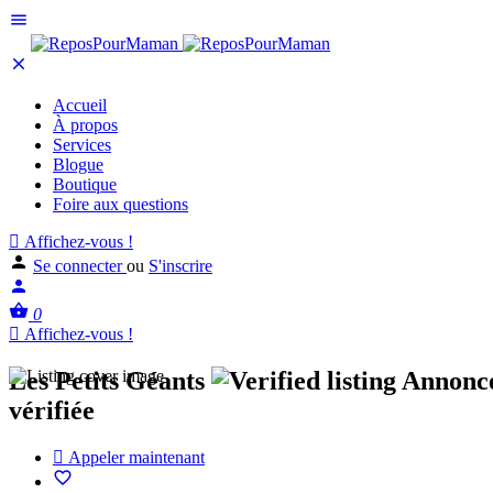
Accueil
À propos
Services
Blogue
Boutique
Foire aux questions
Affichez-vous !
Se connecter
ou
S'inscrire
0
Affichez-vous !
Les Petits Géants
Annonc
vérifiée
Appeler maintenant