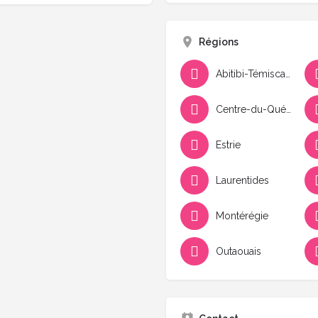
Régions
Abitibi-Témiscamingue
Centre-du-Québec
Estrie
Laurentides
Montérégie
Outaouais