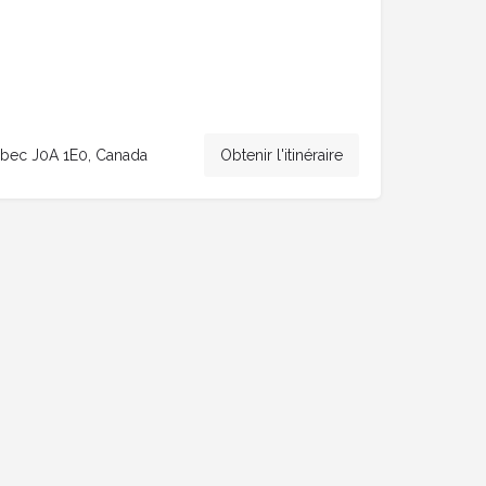
uébec J0A 1E0, Canada
Obtenir l'itinéraire