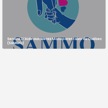
Service D'Aide aux Mères Monoparentales du Québec
(SAMMQ)