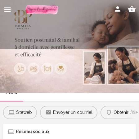
Bbmiia Prestige
Appeler maintenant
Profil
Siteweb
Envoyer un courriel
Obtenir l'itin
Réseau sociaux