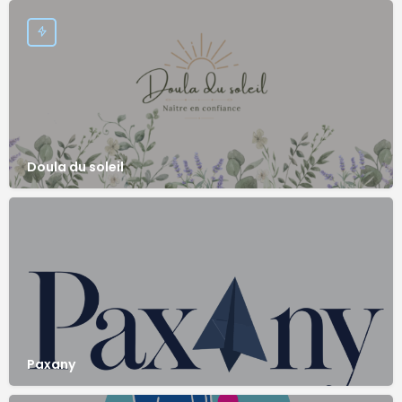
Doula du soleil
Paxany