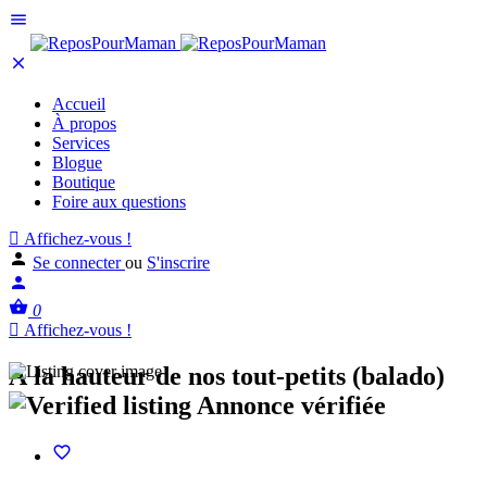
Accueil
À propos
Services
Blogue
Boutique
Foire aux questions
Affichez-vous !
Se connecter
ou
S'inscrire
0
Affichez-vous !
À la hauteur de nos tout-petits (balado)
Annonce vérifiée