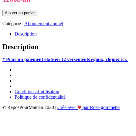
quantité
Ajouter au panier
de
MISE
Catégorie :
Abonnement annuel
EN
LUMIÈRE
Description
-
Paiement
Description
en
une
* Pour un paiement étalé en 12 versements égaux, cliquez ici.
seule
fois
-
Abonnement
annuel
Conditions d’utilisation
Politique de confidentialité
© ReposPourMaman 2020 |
Créé avec
par Rose gommette