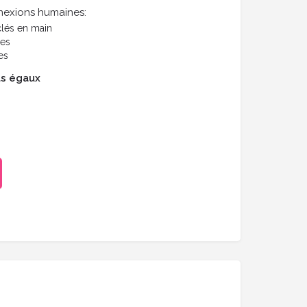
nexions humaines:
lés en main
res
es
ts égaux