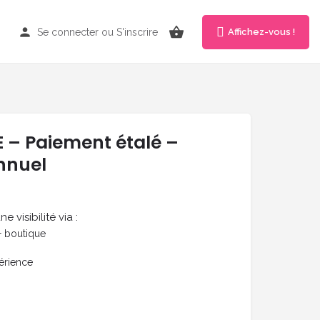
Se connecter
ou
S'inscrire
Affichez-vous !
 – Paiement étalé –
nnuel
visibilité via :
 boutique
périence